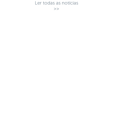
Ler todas as notícias
>>
CONHEÇA OS
BENEFÍCIOS
EXCLUSIVOS PARA
ASSOCIADOS AO
SINDPANIFIC
REPRESENTATIVIDADE