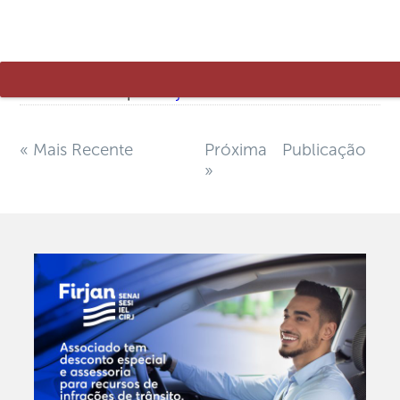
Autoria – Rodapé
5 de novembro de 2018
Desenvolvido por
Firjan
« Mais Recente
Próxima Publicação
»