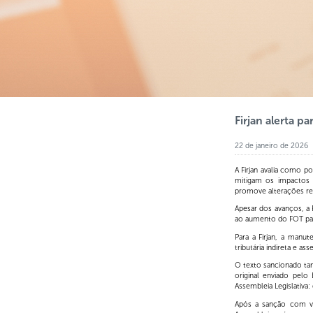
Firjan alerta p
22 de janeiro de 2026
A Firjan avalia como po
mitigam os impactos
promove alterações re
Apesar dos avanços, a 
ao aumento do FOT para
Para a Firjan, a manut
tributária indireta e a
O texto sancionado ta
original enviado pel
Assembleia Legislati
Após a sanção com vet