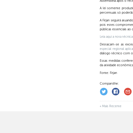
Assembleia após o rece
A lei somente produzir
percentuais só poderão 
A Firjan seguirá atuand
pois estes comprometem
públicas essenciais a
Leia aqui a nota técnic
Destacam-se as exceç
especial regional aplic
diálogo técnico com o
Essas medidas conferem
da atividade econômica
Fonte: Firjan
Compartilhe:
« Mais Recente