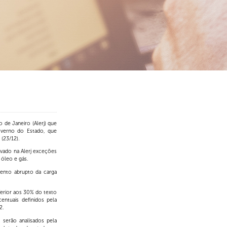
 de Janeiro (Alerj) que
verno do Estado, que
 (23/12).
vado na Alerj exceções
 óleo e gás.
mento abrupto da carga
erior aos 30% do texto
ntuais definidos pela
2.
 serão analisados pela