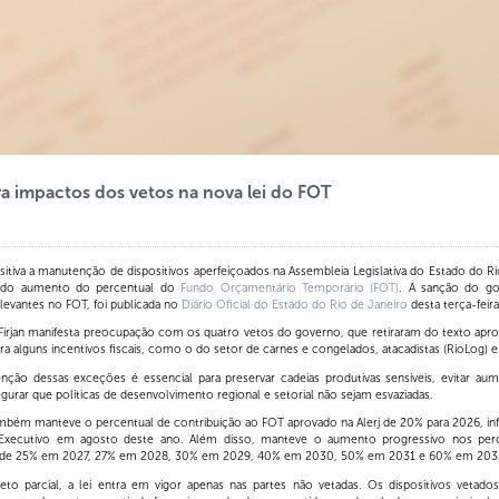
ara impactos dos vetos na nova lei do FOT
sitiva a manutenção de dispositivos aperfeiçoados na Assembleia Legislativa do Estado do Rio
 do aumento do percentual do
Fundo Orçamentário Temporário (FOT)
. A sanção do go
levantes no FOT, foi publicada no
Diário Oficial do Estado do Rio de Janeiro
desta terça-feira
Firjan manifesta preocupação com os quatro vetos do governo, que retiraram do texto apro
 alguns incentivos fiscais, como o do setor de carnes e congelados, atacadistas (RioLog) e
enção dessas exceções é essencial para preservar cadeias produtivas sensíveis, evitar au
ssegurar que políticas de desenvolvimento regional e setorial não sejam esvaziadas.
mbém manteve o percentual de contribuição ao FOT aprovado na Alerj de 20% para 2026, inf
o Executivo em agosto deste ano. Além disso, manteve o aumento progressivo nos perce
va: de 25% em 2027, 27% em 2028, 30% em 2029, 40% em 2030, 50% em 2031 e 60% em 203
o parcial, a lei entra em vigor apenas nas partes não vetadas. Os dispositivos vetados