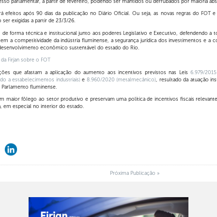
sso parlamentar, a partir de fevereiro, podendo ser mantidos ou derrubados por maioria ab
á efeitos após 90 dias da publicação no Diário Oficial. Ou seja, as novas regras do FOT 
ser exigidas a partir de 23/3/26.
o de forma técnica e institucional junto aos poderes Legislativo e Executivo, defendendo a t
 a competitividade da indústria fluminense, a segurança jurídica dos investimentos e a co
o desenvolvimento econômico sustentável do estado do Rio.
a da Firjan sobre o FOT
ões que afastam a aplicação do aumento aos incentivos previstos nas Leis
6.979/2015
ado a estabelecimentos industriais
)
e
8.960/2020 (
metalmecânico
)
, resultado da atuação inst
 Parlamento fluminense.
 maior fôlego ao setor produtivo e preservam uma política de incentivos fiscais relevant
, em especial no interior do estado.
Próxima Publicação »