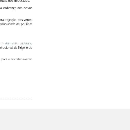
soluta dos deputados.
e a cobrança dos novos
otal rejeição dos vetos,
ntinuidade de políticas
 (
tratamento tributário
itucional da Firjan e do
e para o fortalecimento