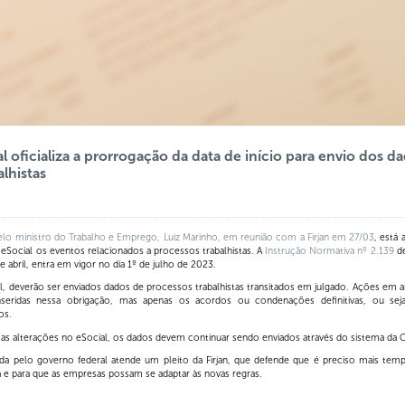
 oficializa a prorrogação da data de início para envio dos d
lhistas
elo ministro do Trabalho e Emprego, Luiz Marinho, em reunião com a Firjan em 27/03
, está 
o eSocial os eventos relacionados a processos trabalhistas. A
Instrução Normativa nº 2.139
de
de abril, entra em vigor no dia 1º de julho de 2023.
l, deverão ser enviados dados de processos trabalhistas transitados em julgado. Ações em 
nseridas nessa obrigação, mas apenas os acordos ou condenações definitivas, ou se
os.
sas alterações no eSocial, os dados devem continuar sendo enviados através do sistema da Ca
da pelo governo federal atende um pleito da Firjan, que defende que é preciso mais tempo
 e para que as empresas possam se adaptar às novas regras.