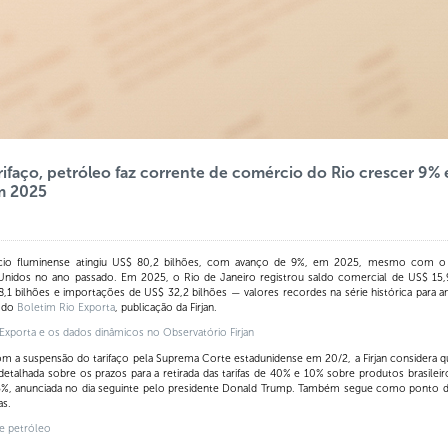
faço, petróleo faz corrente de comércio do Rio crescer 9% e
m 2025
io fluminense atingiu US$ 80,2 bilhões, com avanço de 9%, em 2025, mesmo com o t
nidos no ano passado. Em 2025, o Rio de Janeiro registrou saldo comercial de US$ 15,9
,1 bilhões e importações de US$ 32,2 bilhões — valores recordes na série histórica para 
o do
Boletim Rio Exporta
, publicação da Firjan.
xporta e os dados dinâmicos no Observatório Firjan
 a suspensão do tarifaço pela Suprema Corte estadunidense em 20/2, a Firjan considera qu
detalhada sobre os prazos para a retirada das tarifas de 40% e 10% sobre produtos brasileiro
 15%, anunciada no dia seguinte pelo presidente Donald Trump. Também segue como ponto de
as.
de petróleo