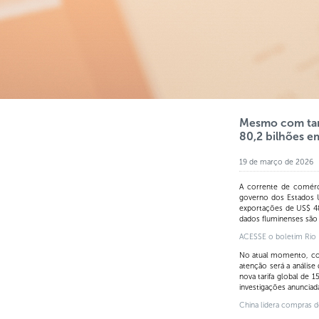
Mesmo com tari
80,2 bilhões e
19 de março de 2026
A corrente de comérc
governo dos Estados U
exportações de US$ 48
dados fluminenses sã
ACESSE o boletim Rio E
No atual momento, com
atenção será a análise 
nova tarifa global de
investigações anunciad
China lidera compras 