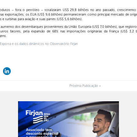
odutos – fora o petróleo – totalizaram US$ 29,8 bilhões no ano passado, crescimento
nas exportações, os EUA (US$ 9,6 bilhões) permaneceram como principal mercado de ori
e turbinas para aviação e suas partes (US$ 5,6 bilhões).
aumento dos desembarques provenientes da União Europeia (US$ 7,0 bilhões), que registr
utros fatores, pela expansão de 68% nas importações originárias da França (US$ 3,2 b
gens.
xporta e os dados dinâmicos no Observatório Firjan
Próxima Publicação »