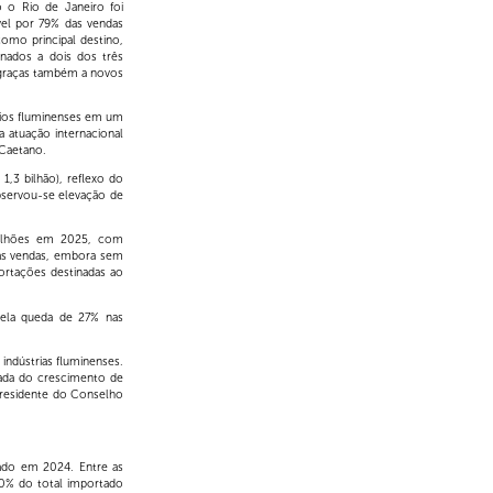
o Rio de Janeiro foi
vel por 79% das vendas
omo principal destino,
nados a dois dos três
 graças também a novos
rios fluminenses em um
 atuação internacional
 Caetano.
3 bilhão), reflexo do
bservou-se elevação de
bilhões em 2025, com
as vendas, embora sem
rtações destinadas ao
 pela queda de 27% nas
ndústrias fluminenses.
ada do crescimento de
presidente do Conselho
ado em 2024. Entre as
60% do total importado