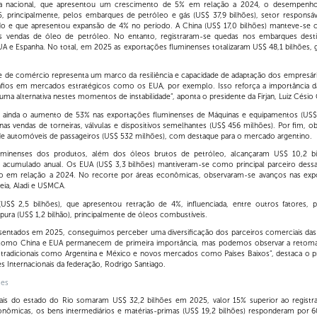
a nacional, que apresentou um crescimento de 5% em relação a 2024, o desempenho 
 principalmente, pelos embarques de petróleo e gás (US$ 37,9 bilhões), setor responsá
ado e que apresentou expansão de 4% no período. A China (US$ 17,0 bilhões) manteve-se c
 vendas de óleo de petróleo. No entanto, registraram-se quedas nos embarques desti
UA e Espanha. No total, em 2025 as exportações fluminenses totalizaram US$ 48,1 bilhões,
e de comércio representa um marco da resiliência e capacidade de adaptação dos empresá
ios em mercados estratégicos como os EUA, por exemplo. Isso reforça a importância da
a alternativa nestes momentos de instabilidade”, aponta o presidente da Firjan, Luiz Césio
inda o aumento de 53% nas exportações fluminenses de Máquinas e equipamentos (US$ 1,
s vendas de torneiras, válvulas e dispositivos semelhantes (US$ 456 milhões). Por fim, o
e automóveis de passageiros (US$ 532 milhões), com destaque para o mercado argentino.
luminenses dos produtos, além dos óleos brutos de petróleo, alcançaram US$ 10,2 
acumulado anual. Os EUA (US$ 3,3 bilhões) mantiveram-se como principal parceiro dess
o em relação a 2024. No recorte por áreas econômicas, observaram-se avanços nas expo
eia, Aladi e USMCA.
(US$ 2,5 bilhões), que apresentou retração de 4%, influenciada, entre outros fatores,
pura (US$ 1,2 bilhão), principalmente de óleos combustíveis.
sentados em 2025, conseguimos perceber uma diversificação dos parceiros comerciais das i
is como China e EUA permanecem de primeira importância, mas podemos observar a retom
tradicionais como Argentina e México e novos mercados como Países Baixos”, destaca o 
s Internacionais da federação, Rodrigo Santiago.
ses
ais do estado do Rio somaram US$ 32,2 bilhões em 2025, valor 15% superior ao registr
onômicas, os bens intermediários e matérias-primas (US$ 19,2 bilhões) responderam por 