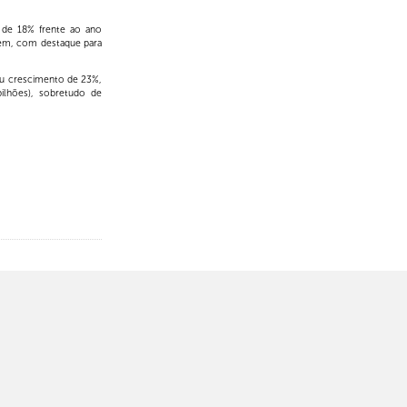
 de 18% frente ao ano
gem, com destaque para
ou crescimento de 23%,
ilhões), sobretudo de