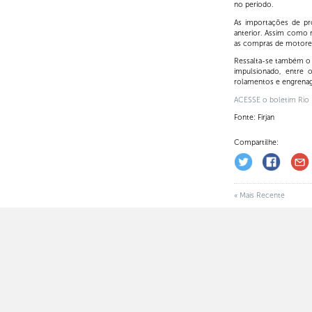
no período.
As importações de pr
anterior. Assim como 
as compras de motores 
Ressalta-se também o 
impulsionado, entre o
rolamentos e engrena
ACESSE o boletim Rio E
Fonte: Firjan
Compartilhe:
« Mais Recente