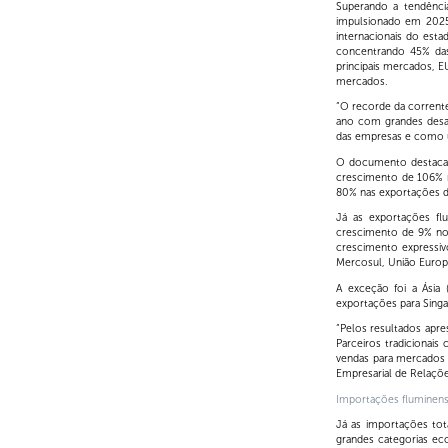
Superando a tendênci
impulsionado em 2025,
internacionais do est
concentrando 45% das
principais mercados, E
mercados.
“O recorde da corrent
ano com grandes desaf
das empresas e como um
O documento destaca a
crescimento de 106% na
80% nas exportações d
Já as exportações f
crescimento de 9% no 
crescimento expressiv
Mercosul, União Europ
A exceção foi a Ásia 
exportações para Singa
“Pelos resultados apre
Parceiros tradiciona
vendas para mercados 
Empresarial de Relaçõe
Importações fluminen
Já as importações tot
grandes categorias ec