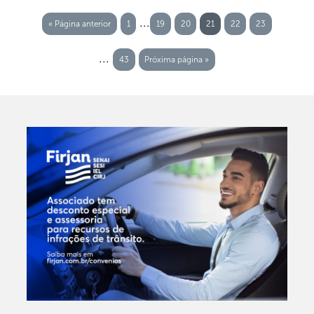
...
« Página anterior
1
19
20
21
22
23
...
43
Próxima página »