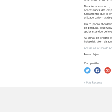
desenvolvimento econ
Durante o encontro, t
necessidades das empr
fundamental que o em
utilizado da forma adeq
Outro ponto abordado 
de pesquisa, desenvolv
apoiar esse tipo de in
As linhas de crédito 
industriais, além da a
Acesse a Cartilha de A
Fonte: Firjan
Compartilhe:
« Mais Recente