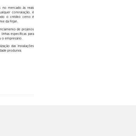
is no mercado às reais
ualquer contratação, é
ndo o crédito certo é
te da Firjan.
anciamento de projetos
linhas específicas para
u o empresário.
ização das instalações
dade produtiva.