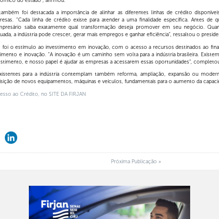
ômico do estado”, afirmou.
ambém foi destacada a importância de alinhar as diferentes linhas de crédito disponíve
esas. “Cada linha de crédito existe para atender a uma finalidade específica. Antes de q
presário saiba exatamente qual transformação deseja promover em seu negócio. Qua
uada, a indústria pode crescer, gerar mais empregos e ganhar eficiência”, ressaltou o presiden
foi o estímulo ao investimento em inovação, com o acesso a recursos destinados ao fin
imento e inovação. “A inovação é um caminho sem volta para a indústria brasileira. Existem 
vestimento, e nosso papel é ajudar as empresas a acessarem essas oportunidades”, completo
existentes para a indústria contemplam também reforma, ampliação, expansão ou modern
quisição de novos equipamentos, máquinas e veículos, fundamentais para o aumento da capaci
cesso ao Crédito, no SITE DA FIRJAN
Próxima Publicação »