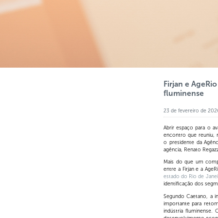
Firjan e AgeRio
fluminense
23 de fevereiro de 202
Abrir espaço para o av
encontro que reuniu, n
o presidente da Agênc
agência, Renato Regazz
Mais do que um compro
entre a Firjan e a Ag
estado do Rio de Jane
identificação dos seg
Segundo Caetano, a ini
importante para retoma
indústria fluminense. 