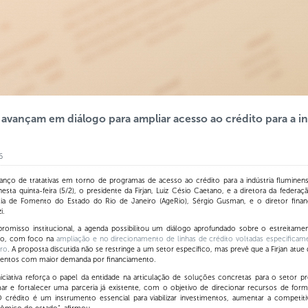
 avançam em diálogo para ampliar acesso ao crédito para a in
6
anço de tratativas em torno de programas de acesso ao crédito para a indústria fluminens
esta quinta-feira (5/2), o presidente da Firjan, Luiz Césio Caetano, e a diretora da federaç
ia de Fomento do Estado do Rio de Janeiro (AgeRio), Sérgio Gusman, e o diretor finan
i.
misso institucional, a agenda possibilitou um diálogo aprofundado sobre o estreitame
eRio, com foco na
ampliação e no direcionamento de linhas de crédito voltadas especificame
iro
. A proposta discutida não se restringe a um setor específico, mas prevê que a Firjan atue
mentos com maior demanda por financiamento.
ciativa reforça o papel da entidade na articulação de soluções concretas para o setor prod
r e fortalecer uma parceria já existente, com o objetivo de direcionar recursos de forma
O crédito é um instrumento essencial para viabilizar investimentos, aumentar a competiti