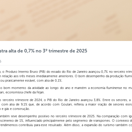
stra alta de 0,7% no 3º trimestre de 2025
6
, o Produto Interno Bruto (PIB) do estado do Rio de Janeiro avançou 0,7% no terceiro trim
m relação aos três meses imediatamente anteriores. O bom desempenho da produção flum
icou praticamente estável, com alta de 0,1%.
a o bom momento da atividade ao longo do ano e mantém a economia fluminense no maio
rt, economista chefe da Firjan.
erceiro trimestre de 2024, o PIB do Rio de Janeiro avançou 3,8%. Entre os setores, a Ind
 com alta de 9,1% que, de acordo com Goulart, refletiu a maior tração de setores est
 e gás e construção.
também teve desempenho positivo no terceiro trimestre de 2025. Na comparação com igu
escimento de 1%, influenciado principalmente pelo segmento de transportes. O contexto 
 rendimentos contribuiu para este resultado. Além disso, a expansão do turismo também c