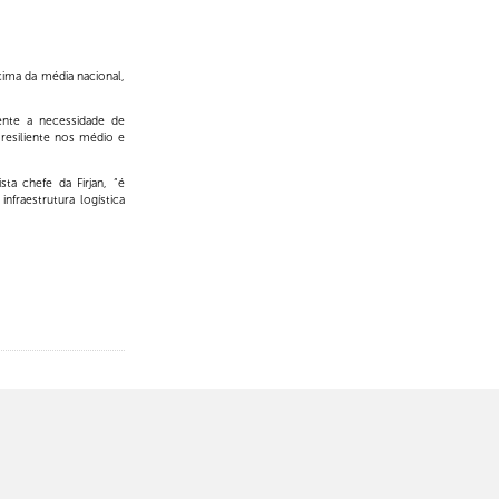
cima da média nacional,
ente a necessidade de
 resiliente nos médio e
a chefe da Firjan, “é
nfraestrutura logística