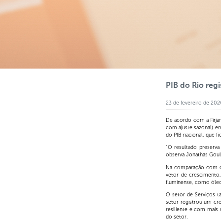
PIB do Rio regi
23 de fevereiro de 202
De acordo com a Firjan
com ajuste sazonal) e
do PIB nacional, que f
“O resultado preserv
observa Jonathas Goula
Na comparação com o t
vetor de crescimento,
fluminense, como óleo
O setor de Serviços 
setor registrou um cr
resiliente e com mais
do setor.