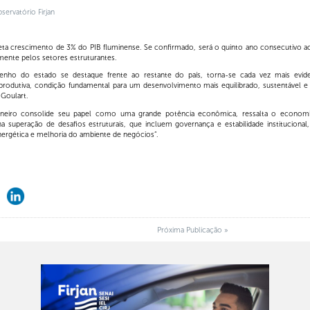
ervatório Firjan
ojeta crescimento de 3% do PIB fluminense. Se confirmado, será o quinto ano consecutivo a
mente pelos setores estruturantes.
nho do estado se destaque frente ao restante do país, torna-se cada vez mais evid
 produtiva, condição fundamental para um desenvolvimento mais equilibrado, sustentável e
 Goulart.
neiro consolide seu papel como uma grande potência econômica, ressalta o economist
na superação de desafios estruturais, que incluem governança e estabilidade institucional, i
nergética e melhoria do ambiente de negócios”.
Próxima Publicação »