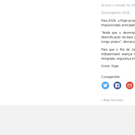
Acesse o estudo no Obs
Desempenho 2026
Para 2026, a Firjan pr
impulsionado principal
“Ainda que o desempe
diversificação da base
longo prazos”, destaca
Para que o Rio de Ja
indispensável avançar 
integrada, segurança e
Fonte: Firjan
Compartilhe:
« Mais Recente